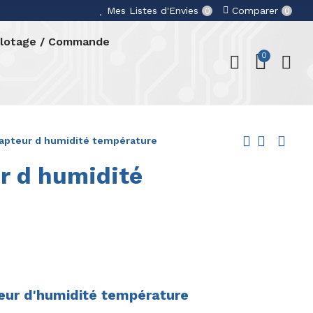
Mes Listes d'Envies
Comparer
0
0
ilotage / Commande
0
capteur d humidité température
ur d humidité
teur d'humidité température