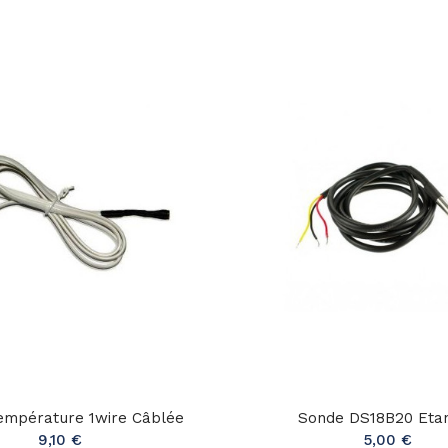
empérature 1wire Câblée
Sonde DS18B20 Eta
9,10 €
5,00 €