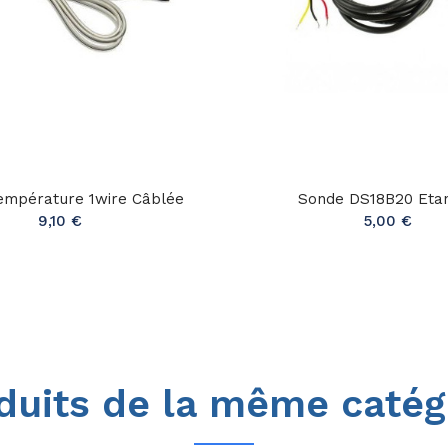
empérature 1wire Câblée
Sonde DS18B20 Eta
9,10 €
5,00 €
duits de la même catég