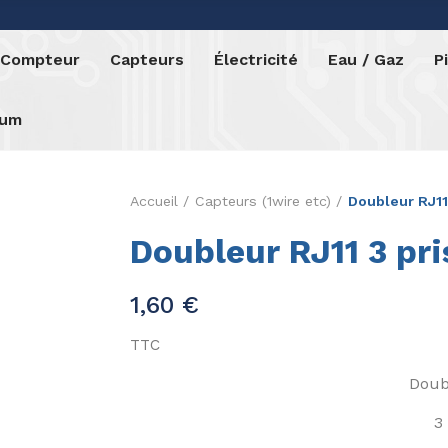
o Compteur
Capteurs
Électricité
Eau / Gaz
P
rum
Accueil
Capteurs (1wire etc)
Doubleur RJ11
Doubleur RJ11 3 pri
1,60 €
TTC
Doub
3