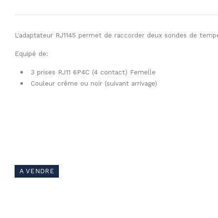
L'adaptateur RJ1145 permet de raccorder deux sondes de tempér
Equipé de:
3 prises RJ11 6P4C (4 contact) Femelle
Couleur crême ou noir (suivant arrivage)
A VENDRE