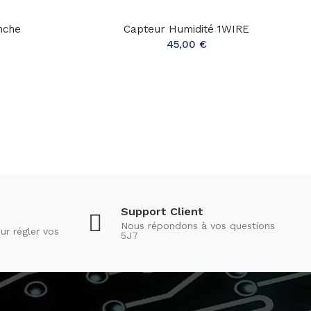
nche
Capteur Humidité 1WIRE
45,00 €
Support Client
Nous répondons à vos questions
ur régler vos
5J7