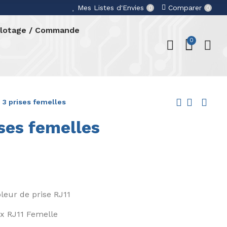
Mes Listes d'Envies
Comparer
0
0
ilotage / Commande
0
 3 prises femelles
ses femelles
leur de prise RJ11
 x RJ11 Femelle