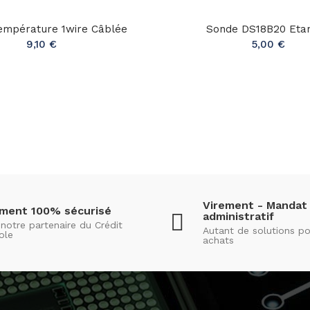
empérature 1wire Câblée
Sonde DS18B20 Eta
9,10 €
5,00 €
Virement - Mandat
ement 100% sécurisé
administratif
notre partenaire du Crédit
Autant de solutions po
ole
achats