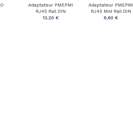
RO
Adaptateur PMEPMI
Adaptateur PMEPM
RJ45 Rail DIN
RJ45 Mini Rail DIN
13,20 €
9,60 €
X 2 SSR modbus
U
,00 €
ais Statique 50A
R
,00 €