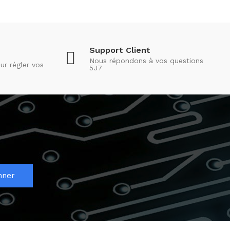
Support Client
Nous répondons à vos questions
ur régler vos
5J7
nner