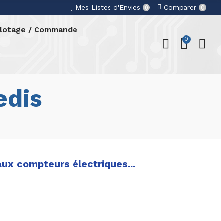
Mes Listes d'Envies
Comparer
0
0
ilotage / Commande
0
edis
ux compteurs électriques...