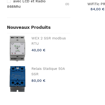
avec LCD et Radio
WiFiTic P
(2)
868Mhz
84,00 €
Nouveaux Produits
WEX 2 SSR modbus
WE
RTU
RT
40,00 €
40
Relais Statique 50A
Rel
SSR
SS
80,00 €
80