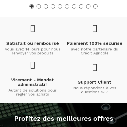
Satisfait ou remboursé
Paiement 100% sécurisé
Vous avez 14 jours pour nous
avec notre partenaire du
renvoyer vos produits
Crédit Agricole
Virement - Mandat
Support Client
administratif
Nous répondons à vos
Autant de solutions pour
questions 5J7
régler vos achats
Profitez des meilleures offres