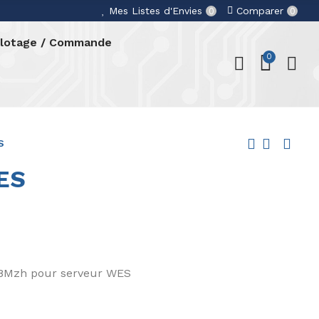
Mes Listes d'Envies
Comparer
0
0
ilotage / Commande
0
S
ES
Mzh pour serveur WES