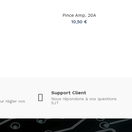
A
Pince Amp. 20A
10,50 €
Support Client
Nous répondons à vos questions
ur régler vos
5J7