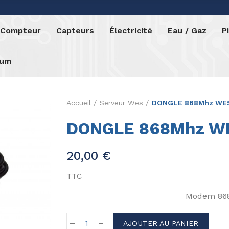
o Compteur
Capteurs
Électricité
Eau / Gaz
P
rum
Accueil
Serveur Wes
DONGLE 868Mhz WE
DONGLE 868Mhz W
20,00 €
TTC
Modem 868
AJOUTER AU PANIER