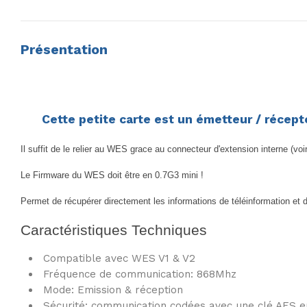
Présentation
Cette petite carte est un émetteur / récep
Il suffit de le relier au WES grace au connecteur d'extension interne (
Le Firmware du WES doit être en 0.7G3 mini !
Permet de récupérer directement les informations de téléinformation e
Caractéristiques Techniques
Compatible avec WES V1 & V2
Fréquence de communication: 868Mhz
Mode: Emission & réception
Sécurité: communication codées
avec une clé AES en