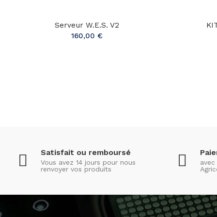
Serveur W.e.s. V2
KI
160,00 €
Satisfait ou remboursé
Pai
Vous avez 14 jours pour nous
avec 
renvoyer vos produits
Agric