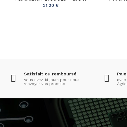
21,00 €
Satisfait ou remboursé
Pai
Vous avez 14 jours pour nous
avec 
renvoyer vos produits
Agric