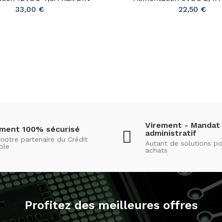
33,00 €
22,50 €
Virement - Mandat
ement 100% sécurisé
administratif
notre partenaire du Crédit
Autant de solutions po
ole
achats
Profitez des meilleures offres